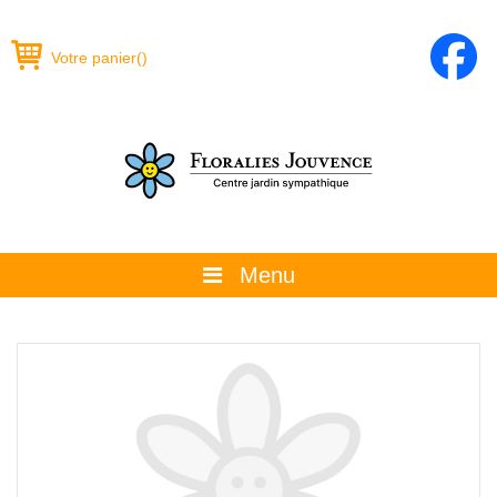
Votre panier
(
)
Menu
À propos
La boutique
Promotions et évènements
Conseils