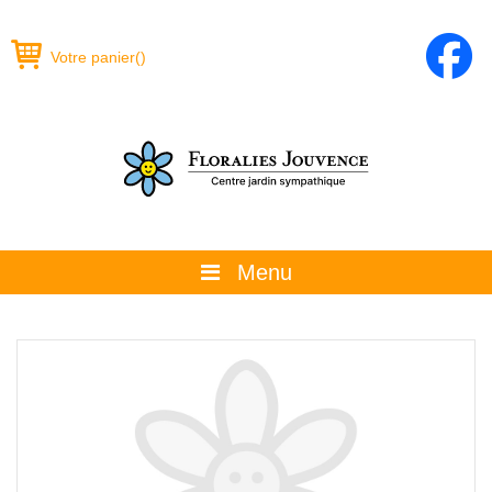
Votre panier
(
)
Menu
À propos
La boutique
Promotions et évènements
Conseils