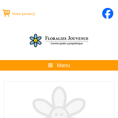
Votre panier
(
)
Menu
À propos
La boutique
Promotions et évènements
Conseils