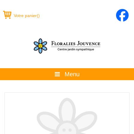
Votre panier
(
)
Menu
À propos
La boutique
Promotions et évènements
Conseils