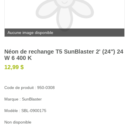
Glossaire
Calendrier horticole
Emplois
Aucune image disponible
Service à la clientèle
Nous joindre
Néon de rechange T5 SunBlaster 2' (24") 24
W 6 400 K
12,99 $
Code de produit : 950-0308
Marque : SunBlaster
Modèle : SBL-0900175
Non disponible