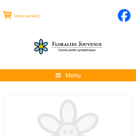
Votre panier
(
)
Menu
À propos
La boutique
Promotions et évènements
Conseils