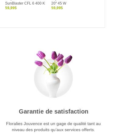
SunBlaster CFL 6 400 K
20" 45 W
SunBlaster 4' (48") 54 
59,99$
59,99$
6 400 K
54,99$
Garantie de satisfaction
Floralies Jouvence est un gage de qualité tant au
niveau des produits qu’aux services offerts.