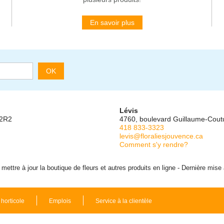
En savoir plus
OK
Lévis
 2R2
4760, boulevard Guillaume-Cou
418 833-3323
levis@floraliesjouvence.ca
Comment s'y rendre?
ettre à jour la boutique de fleurs et autres produits en ligne - Dernière mise
 horticole
Emplois
Service à la clientèle