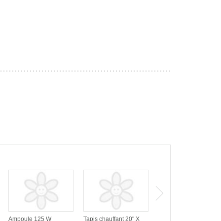
Ampoule 125 W
Tapis chauffant 20" X
Néon avec fixture T5