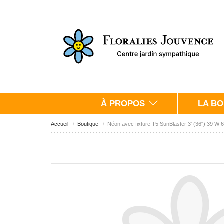
À PROPOS
LA BO
Accueil
Boutique
Néon avec fixture T5 SunBlaster 3' (36") 39 W 