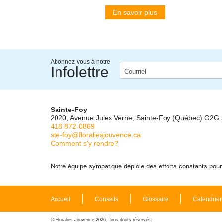
En savoir plus
Abonnez-vous à notre
Infolettre
Sainte-Foy
2020, Avenue Jules Verne, Sainte-Foy (Québec) G2G
418 872-0869
ste-foy@floraliesjouvence.ca
Comment s'y rendre?
Notre équipe sympatique déploie des efforts constants pour m
Accueil
Conseils
Glossaire
Calendrier
© Floralies Jouvence 2026. Tous droits réservés.