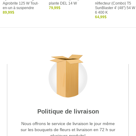
Agrobrite 125 W Tout-
plante DEL 14 W
réflecteur (Combo) T5
en-un à suspendre
79,99$
SunBlaster 4' (48") 54 W
89,99$
6 400 K
64,99$
Politique de livraison
Nous offrons le service de livraison le jour même
sur les bouquets de fleurs et livraison en 72 h sur
plusieurs produits!