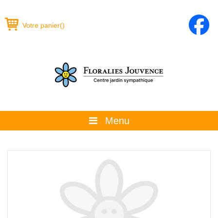
Votre panier
(
)
Menu
À propos
La boutique
Promotions et évènements
Conseils