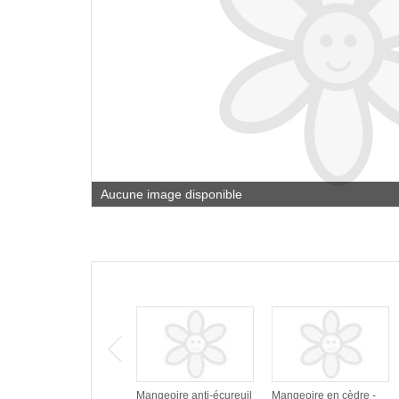
Aucune image disponible
Mangeoire anti-écureuil
Mangeoire en cèdre -