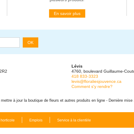
En savoir plus
OK
Lévis
 2R2
4760, boulevard Guillaume-Cou
418 833-3323
levis@floraliesjouvence.ca
Comment s'y rendre?
ettre à jour la boutique de fleurs et autres produits en ligne - Dernière mise
 horticole
Emplois
Service à la clientèle