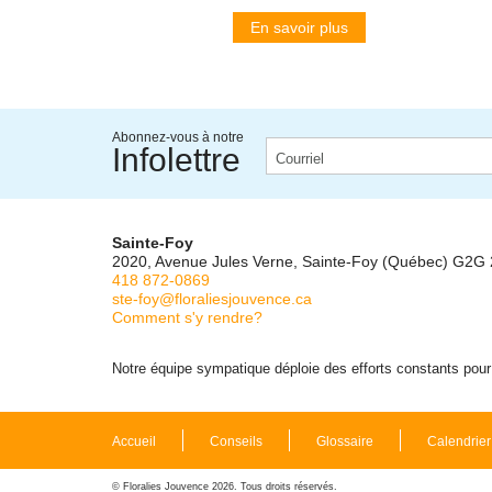
En savoir plus
Abonnez-vous à notre
Infolettre
Sainte-Foy
2020, Avenue Jules Verne, Sainte-Foy (Québec) G2G
418 872-0869
ste-foy@floraliesjouvence.ca
Comment s'y rendre?
Notre équipe sympatique déploie des efforts constants pour m
Accueil
Conseils
Glossaire
Calendrier
© Floralies Jouvence 2026. Tous droits réservés.