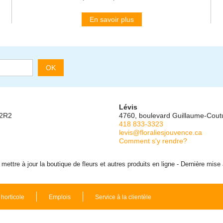
En savoir plus
OK
Lévis
 2R2
4760, boulevard Guillaume-Cou
418 833-3323
levis@floraliesjouvence.ca
Comment s'y rendre?
ettre à jour la boutique de fleurs et autres produits en ligne - Dernière mise
 horticole
Emplois
Service à la clientèle