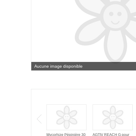
Aucune image disponible
Mycorhize Pépinière 30
AGTIV REACH G pour