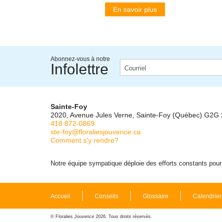
En savoir plus
Abonnez-vous à notre
Infolettre
Sainte-Foy
2020, Avenue Jules Verne, Sainte-Foy (Québec) G2G
418 872-0869
ste-foy@floraliesjouvence.ca
Comment s'y rendre?
Notre équipe sympatique déploie des efforts constants pour m
Accueil
Conseils
Glossaire
Calendrier
© Floralies Jouvence 2026. Tous droits réservés.