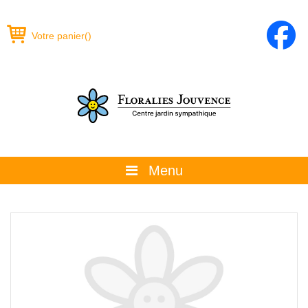
Votre panier
(
)
Menu
À propos
La boutique
Promotions et évènements
Conseils