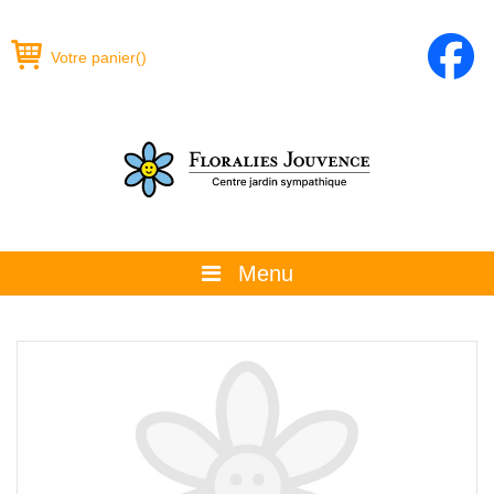
Votre panier
(
)
Menu
À propos
La boutique
Promotions et évènements
Conseils