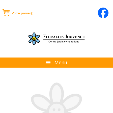
Votre panier
(
)
Menu
À propos
La boutique
Promotions et évènements
Conseils