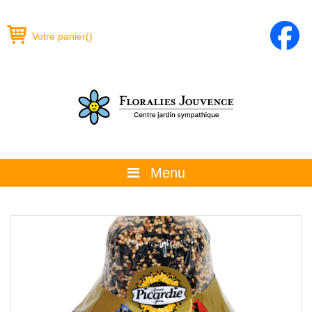
Votre panier
(
)
Menu
À propos
La boutique
Promotions et évènements
Conseils