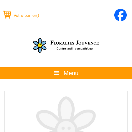
Votre panier
(
)
Menu
À propos
La boutique
Promotions et évènements
Conseils