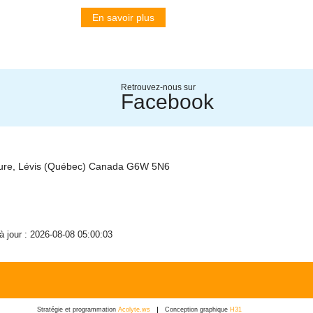
En savoir plus
Retrouvez-nous sur
Facebook
ture, Lévis (Québec) Canada G6W 5N6
 à jour : 2026-08-08 05:00:03
Stratégie et programmation
Acolyte.ws
Conception graphique
H31