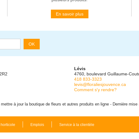
En savoir plus
OK
Lévis
 2R2
4760, boulevard Guillaume-Cou
418 833-3323
levis@floraliesjouvence.ca
Comment s'y rendre?
ettre à jour la boutique de fleurs et autres produits en ligne - Dernière mise
 horticole
Emplois
Service à la clientèle