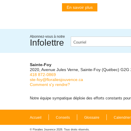
En savoir plus
Abonnez-vous à notre
Infolettre
Sainte-Foy
2020, Avenue Jules Verne, Sainte-Foy (Québec) G2G
418 872-0869
ste-foy@floraliesjouvence.ca
Comment s'y rendre?
Notre équipe sympatique déploie des efforts constants pour m
Accueil
Conseils
Glossaire
Calendrier
© Floralies Jouvence 2026. Tous droits réservés.