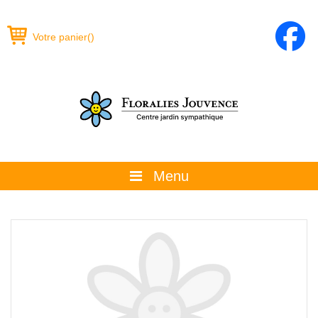
Votre panier
(
)
Menu
À propos
La boutique
Promotions et évènements
Conseils