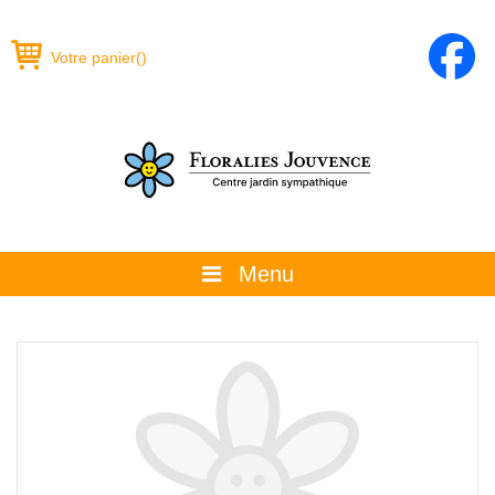
Votre panier
(
)
Menu
À propos
La boutique
Promotions et évènements
Conseils